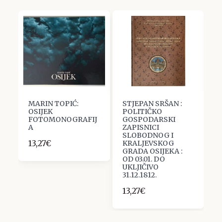
MARIN TOPIĆ:
STJEPAN SRŠAN :
T
OSIJEK
POLITIČKO
N
FOTOMONOGRAFIJ
GOSPODARSKI
M
A
ZAPISNICI
O
SLOBODNOG I
G
13,27€
KRALJEVSKOG
S
GRADA OSIJEKA :
I
OD 03.01. DO
P
UKLJIČIVO
1
31.12.1812.
5
13,27€