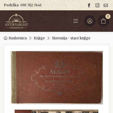
Podrška
091 762 7441
0
Naslovnica
Knjige
Slavonija - stare knjige