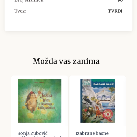
Uvez:
TVRDI
Možda vas zanima
Sonja Zubović:
Izabrane basne
Di