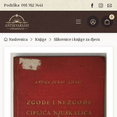
Podrška
091 762 7441
0
Naslovnica
Knjige
Slikovnice i knjige za djecu