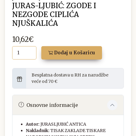
JURAS-LJUBIĆ: ZGODE I
NEZGODE CIPLIĆA
NJUŠKALIĆA
10,62€
Dodaj u Košaricu
Besplatna dostava u RH za narudžbe
veće od 70 €
Osnovne informacije
Autor:
JURASLJUBIĆ ANTICA
Nakladnik:
TISAK ZAKLADE TISKARE