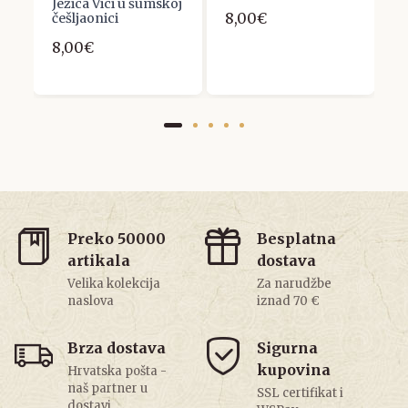
Ježica Vici u šumskoj
8,00€
5
češljaonici
8,00€
Preko 50000
Besplatna
artikala
dostava
Velika kolekcija
Za narudžbe
naslova
iznad 70 €
Brza dostava
Sigurna
kupovina
Hrvatska pošta -
naš partner u
SSL certifikat i
dostavi