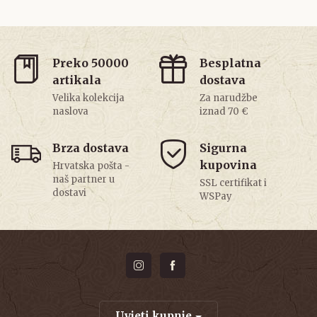
Preko 50000
Besplatna
artikala
dostava
Velika kolekcija
Za narudžbe
naslova
iznad 70 €
Brza dostava
Sigurna
kupovina
Hrvatska pošta -
naš partner u
SSL certifikat i
dostavi
WSPay
Uvjeti kupnje