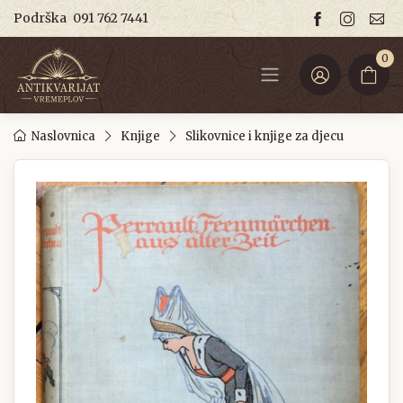
Podrška
091 762 7441
0
Naslovnica
Knjige
Slikovnice i knjige za djecu