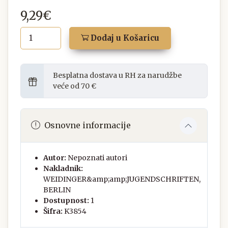
9,29€
Dodaj u Košaricu
Besplatna dostava u RH za narudžbe
veće od 70 €
Osnovne informacije
Autor:
Nepoznati autori
Nakladnik:
WEIDINGER&amp;amp;JUGENDSCHRIFTEN,
BERLIN
Dostupnost:
1
Šifra:
K3854