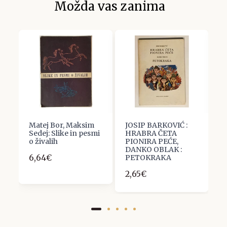
Možda vas zanima
ak
Matej Bor, Maksim
JOSIP BARKOVIĆ :
D
Sedej: Slike in pesmi
HRABRA ČETA
5
o živalih
PIONIRA PEĆE,
DANKO OBLAK :
6,64€
PETOKRAKA
2,65€