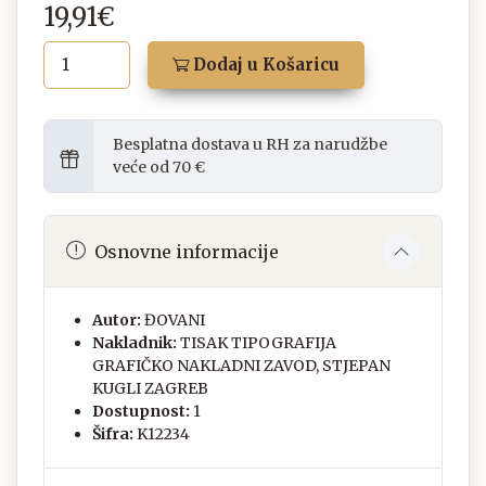
19,91€
Dodaj u Košaricu
Besplatna dostava u RH za narudžbe
veće od 70 €
Osnovne informacije
Autor:
ĐOVANI
Nakladnik:
TISAK TIPOGRAFIJA
GRAFIČKO NAKLADNI ZAVOD, STJEPAN
KUGLI ZAGREB
Dostupnost:
1
Šifra:
K12234