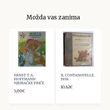
Možda vas zanima
ERNST T. A.
IL CONTANOVELLE,
D
HOFFMANN :
1938.
E
NJEMAČKE PRIČE
C
10,62€
5,00€
4