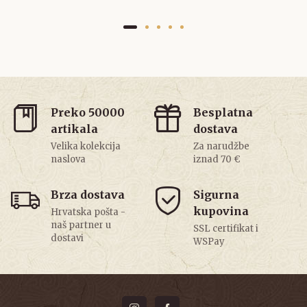
Preko 50000
Besplatna
artikala
dostava
Velika kolekcija
Za narudžbe
naslova
iznad 70 €
Brza dostava
Sigurna
kupovina
Hrvatska pošta -
naš partner u
SSL certifikat i
dostavi
WSPay