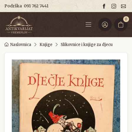
Podrška
091 762 7441
0
Naslovnica
Knjige
Slikovnice i knjige za djecu