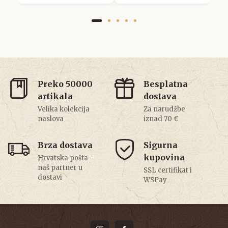
Preko 50000
Besplatna
artikala
dostava
Velika kolekcija
Za narudžbe
naslova
iznad 70 €
Brza dostava
Sigurna
kupovina
Hrvatska pošta -
naš partner u
SSL certifikat i
dostavi
WSPay