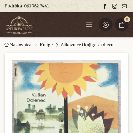
Podrška
091 762 7441
0
Naslovnica
Knjige
Slikovnice i knjige za djecu