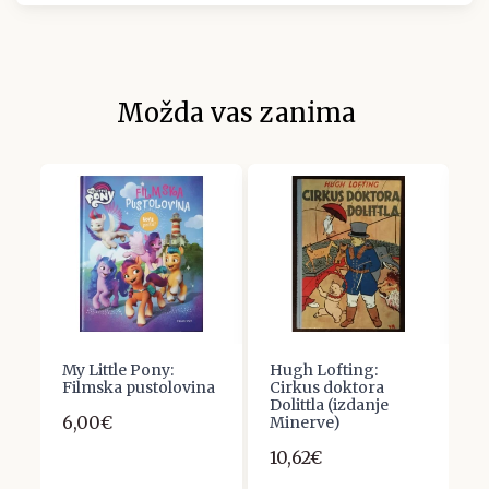
Možda vas zanima
My Little Pony:
Hugh Lofting:
S
Filmska pustolovina
Cirkus doktora
T
Dolittla (izdanje
6,00€
3
Minerve)
10,62€