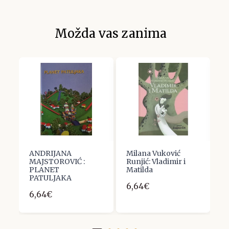
Možda vas zanima
ANDRIJANA
Milana Vuković
F
MAJSTOROVIĆ :
Runjić: Vladimir i
M
PLANET
Matilda
i
PATULJAKA
6,64€
5
6,64€