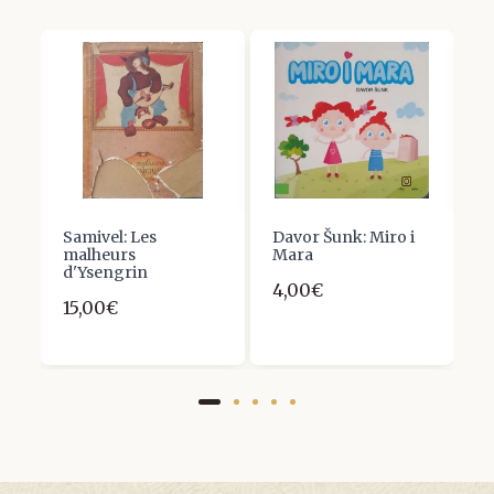
Samivel: Les
Davor Šunk: Miro i
P
malheurs
Mara
7
d'Ysengrin
4,00€
15,00€