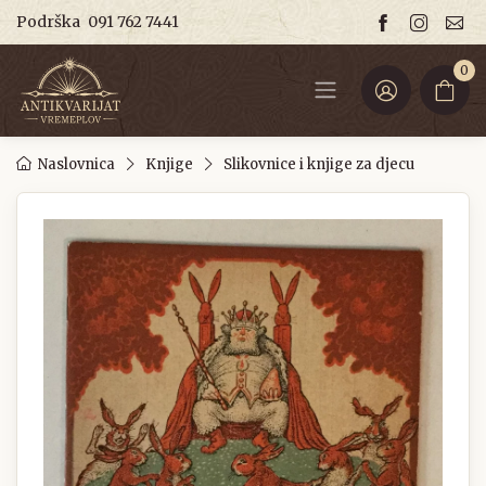
Podrška
091 762 7441
0
Naslovnica
Knjige
Slikovnice i knjige za djecu