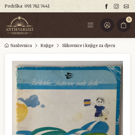
Podrška
091 762 7441
0
Naslovnica
Knjige
Slikovnice i knjige za djecu