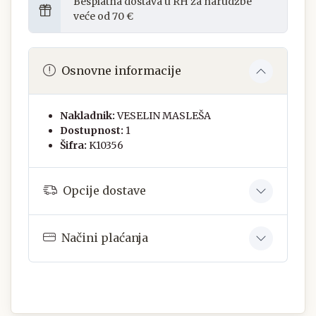
Besplatna dostava u RH za narudžbe
veće od 70 €
Osnovne informacije
Nakladnik:
VESELIN MASLEŠA
Dostupnost:
1
Šifra:
K10356
Opcije dostave
Načini plaćanja