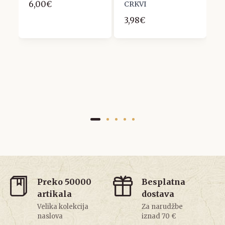
6,00€
CRKVI
9
3,98€
Preko 50000
Besplatna
artikala
dostava
Velika kolekcija
Za narudžbe
naslova
iznad 70 €