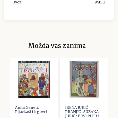
Uvez:
MEKI
Možda vas zanima
Anita Ganeri:
IRENA JUKIĆ
Č
av
Pljačkaši i trgovci
PRANJIĆ : SUZANA
S
JURIĆ : PRVI PUT U
K