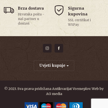
Brza dostava
Sigurna
kupovina
Hrvatska pošta -
naš partner u
SSL certifikat i
dostavi
WSPay
Uvjeti kupnje
© 2023. Sva prava pridržana Antikvarijat Vremeplov. Web by
AG media