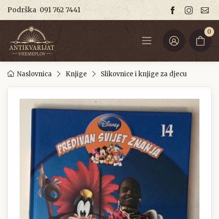
Podrška
091 762 7441
0
Naslovnica
Knjige
Slikovnice i knjige za djecu