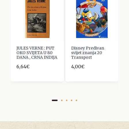
JULES VERNE : PUT
Disney Predivan
J
-
OKO SVIJETA U 80
svijet znanja 20
R
DANA , CRNA INDIJA
Transport
T
-
N
6,64€
4,00€
B
P
1