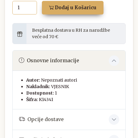
Dodaj u Košaricu
Besplatna dostava u RH za narudžbe
veće od 70 €
Osnovne informacije
Autor:
Nepoznati autori
Nakladnik:
VJESNIK
Dostupnost:
1
Šifra:
K14341
Opcije dostave