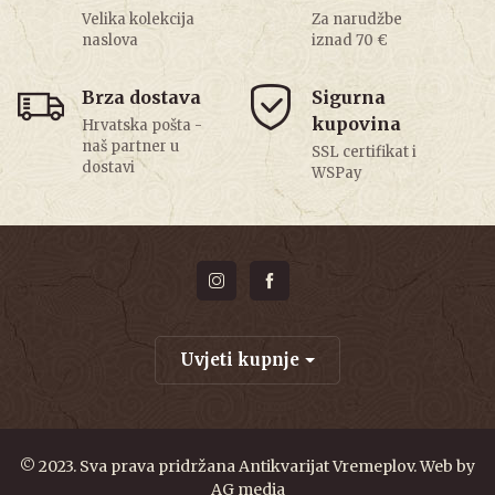
Velika kolekcija
Za narudžbe
naslova
iznad 70 €
Brza dostava
Sigurna
kupovina
Hrvatska pošta -
naš partner u
SSL certifikat i
dostavi
WSPay
Uvjeti kupnje
© 2023. Sva prava pridržana Antikvarijat Vremeplov. Web by
AG media