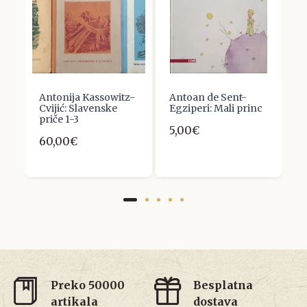
Antonija Kassowitz-
Antoan de Sent-
M
Cvijić: Slavenske
Egziperi: Mali princ
D
priče 1-3
5,00€
1
60,00€
Preko 50000
Besplatna
artikala
dostava