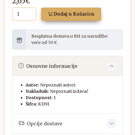
2,65€
Dodaj u Košaricu
Besplatna dostava u RH za narudžbe
veće od 70 €
Osnovne informacije
Autor:
Nepoznati autori
Nakladnik:
Nepoznati izdavač
Dostupnost:
1
Šifra:
K3191
Opcije dostave