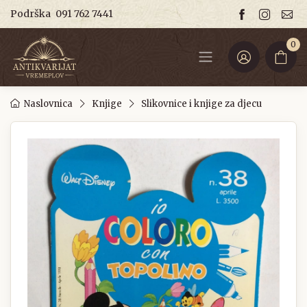
Podrška
091 762 7441
0
Naslovnica
Knjige
Slikovnice i knjige za djecu