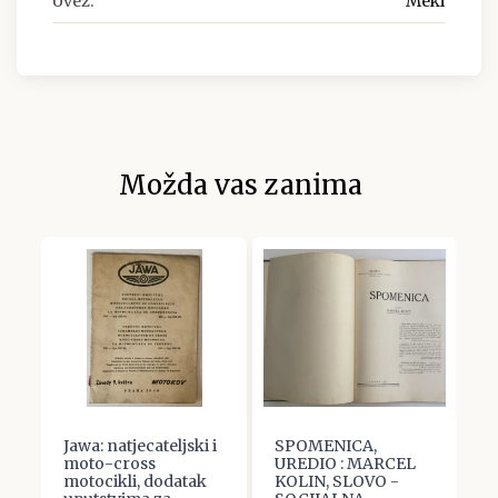
Uvez:
Meki
Možda vas zanima
:
Jawa: natjecateljski i
SPOMENICA,
Z
moto-cross
UREDIO : MARCEL
e
motocikli, dodatak
KOLIN, SLOVO -
p