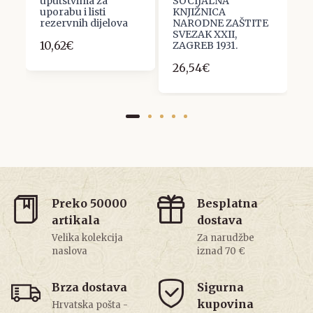
uputstvima za
SOCIJALNA
1
uporabu i listi
KNJIŽNICA
3
rezervnih dijelova
NARODNE ZAŠTITE
SVEZAK XXII,
10,62€
ZAGREB 1931.
26,54€
Preko 50000
Besplatna
artikala
dostava
Velika kolekcija
Za narudžbe
naslova
iznad 70 €
Brza dostava
Sigurna
kupovina
Hrvatska pošta -