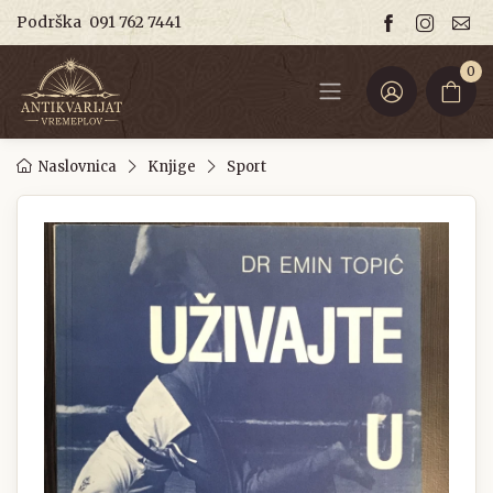
Podrška
091 762 7441
0
Naslovnica
Knjige
Sport