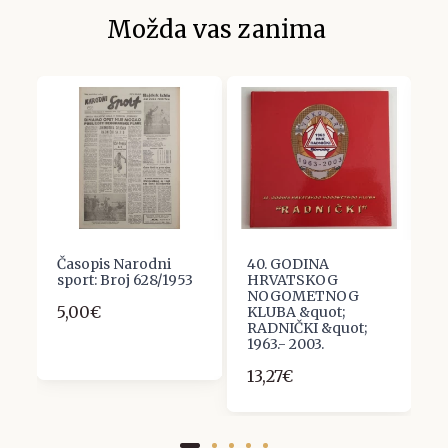
Možda vas zanima
Časopis Narodni
40. GODINA
P
sport: Broj 628/1953
HRVATSKOG
1
NOGOMETNOG
5,00€
2
KLUBA &quot;
RADNIČKI &quot;
1963.- 2003.
13,27€