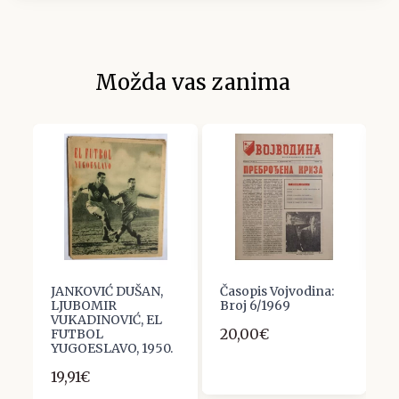
Možda vas zanima
JANKOVIĆ DUŠAN,
Časopis Vojvodina:
P
LJUBOMIR
Broj 6/1969
1
VUKADINOVIĆ, EL
20,00€
2
FUTBOL
YUGOESLAVO, 1950.
19,91€