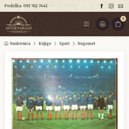
Podrška
091 762 7441
0
Naslovnica
Knjige
Sport
Nogomet