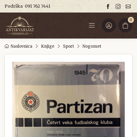
Podrška
091 762 7441
0
Naslovnica
Knjige
Sport
Nogomet