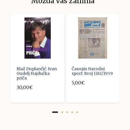
Možda vas zanima
na
Blaž Duplančić: Ivan
Časopis Narodni
Č
Gudelj Hajdučka
sport: Broj 1161/1959
2
a
priča
5,00€
1
30,00€