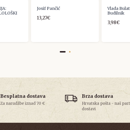
JA:
Josif Pančić
Vlada Bulat
ILOLOŠKI
Budilnik
13,27€
3,98€
Besplatna dostava
Brza dostava
Za narudžbe iznad 70 €
Hrvatska pošta - naš par
dostavi