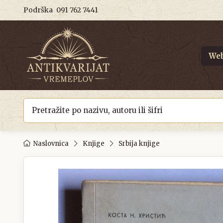
Podrška
091 762 7441
Web
Naslovnica
Knjige
Srbija knjige