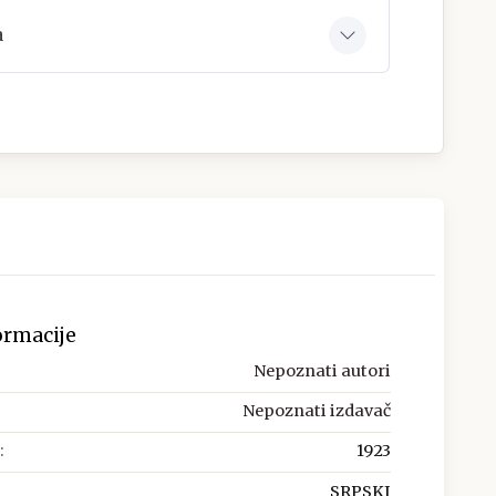
a
ormacije
Nepoznati autori
Nepoznati izdavač
:
1923
SRPSKI