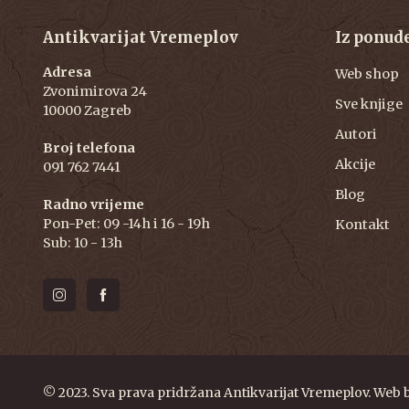
Antikvarijat Vremeplov
Iz ponud
Adresa
Web shop
Zvonimirova 24
Sve knjige
10000 Zagreb
Autori
Broj telefona
Akcije
091 762 7441
Blog
Radno vrijeme
Pon-Pet: 09 -14h i 16 - 19h
Kontakt
Sub: 10 - 13h
© 2023. Sva prava pridržana Antikvarijat Vremeplov. Web 