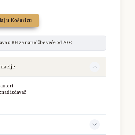
aj u Košaricu
ava u RH za narudžbe veće od 70 €
macije
autori
nati izdavač