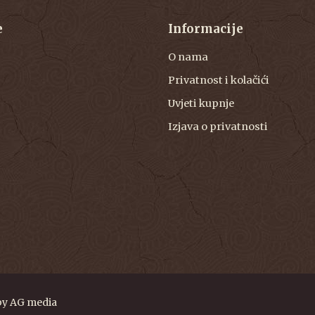
e
Informacije
O nama
Privatnost i kolačići
Uvjeti kupnje
Izjava o privatnosti
by
AG media