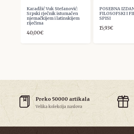
Karadžić Vuk Stefanović:
POSEBNA IZDAN
Srpski rječnik istumačen
FILOSOFSKI I F
njemačkijem i latinskijem
SPISI
riječima
15,93€
40,00€
Preko 50000 artikala
Velika kolekcija naslova