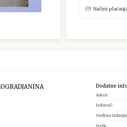
Načini plaćanj
Dodatne inf
BEOGRADJANINA
Autor:
Izdavač:
Godina izdanja
Jezik: