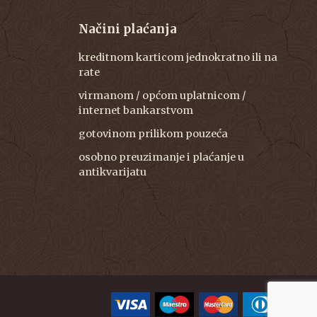
Načini plaćanja
kreditnom karticom jednokratno ili na
rate
virmanom / općom uplatnicom /
internet bankarstvom
gotovinom prilikom pouzeća
osobno preuzimanje i plaćanje u
antikvarijatu