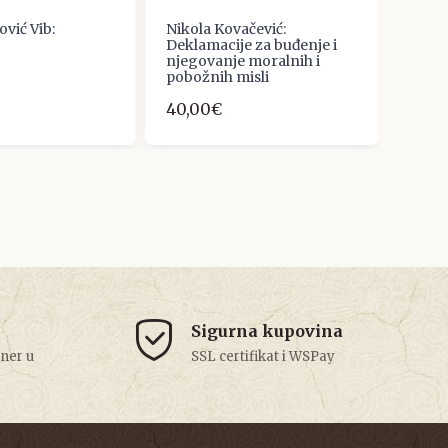
ović Vib:
Nikola Kovačević:
Zvoni
Deklamacije za buđenje i
Tatić:
njegovanje moralnih i
Ilije
pobožnih misli
Tomis
40,00€
5,31€
Sigurna kupovina
tner u
SSL certifikat i WSPay