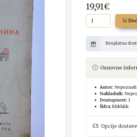
19,91€
Dod
Besplatna dost
Osnovne infor
Autor:
Nepoznati 
Nakladnik:
Nepoz
Dostupnost:
1
Šifra:
khkhkk
Opcije dostave