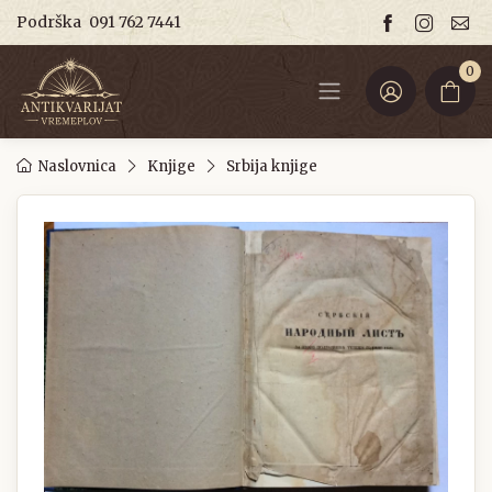
Podrška
091 762 7441
0
Naslovnica
Knjige
Srbija knjige