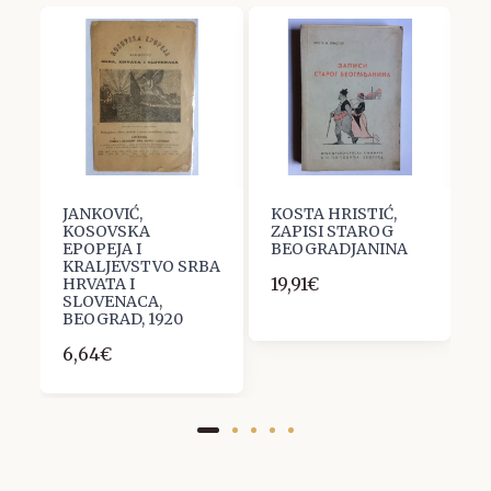
JANKOVIĆ,
KOSTA HRISTIĆ,
R
KOSOVSKA
ZAPISI STAROG
u
EPOPEJA I
BEOGRADJANINA
s
KRALJEVSTVO SRBA
19,91€
1
HRVATA I
SLOVENACA,
BEOGRAD, 1920
6,64€