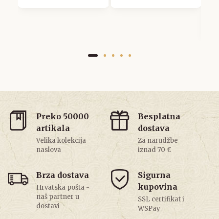
1
3
Preko 50000
Besplatna
artikala
dostava
Velika kolekcija
Za narudžbe
naslova
iznad 70 €
Brza dostava
Sigurna
kupovina
Hrvatska pošta -
naš partner u
SSL certifikat i
dostavi
WSPay