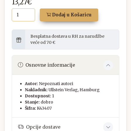
13,27€
Dodaj u Košaricu
Besplatna dostava u RH za narudžbe
veće od 70 €
Osnovne informacije
Autor:
Nepoznati autori
Nakladnik:
Ullstein Verlag, Hamburg
Dostupnost:
1
Stanje:
dobro
Šifra:
K43407
Opcije dostave