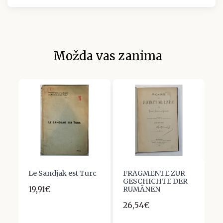
Možda vas zanima
Le Sandjak est Turc
FRAGMENTE ZUR
P
GESCHICHTE DER
G
19,91€
RUMÄNEN
F
H
26,54€
P
E
M