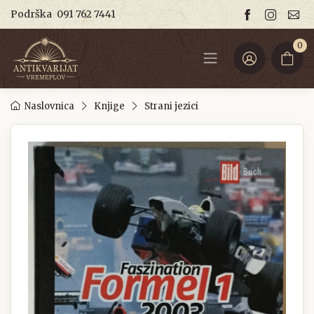
Podrška
091 762 7441
0
Naslovnica
Knjige
Strani jezici