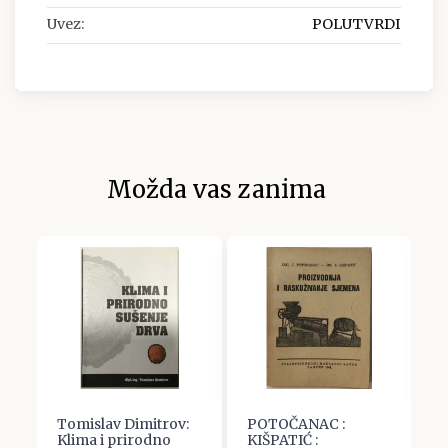
Uvez:
POLUTVRDI
Možda vas zanima
Tomislav Dimitrov:
POTOČANAC :
A
Klima i prirodno
KIŠPATIĆ :
M