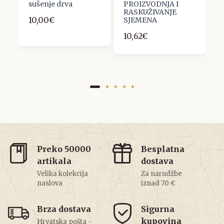
sušenje drva
PROIZVODNJA I
U
RASKUŽIVANJE
R
10,00€
SJEMENA
H
S
10,62€
P
9
Preko 50000
Besplatna
artikala
dostava
Velika kolekcija
Za narudžbe
naslova
iznad 70 €
Brza dostava
Sigurna
kupovina
Hrvatska pošta -