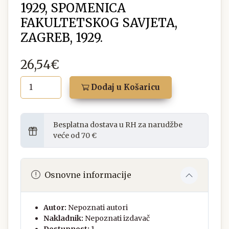
1929, SPOMENICA
FAKULTETSKOG SAVJETA,
ZAGREB, 1929.
26,54€
Dodaj u Košaricu
Besplatna dostava u RH za narudžbe
veće od 70 €
Osnovne informacije
Autor:
Nepoznati autori
Nakladnik:
Nepoznati izdavač
Dostupnost:
1