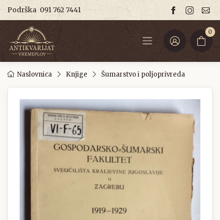
Podrška
091 762 7441
0
Naslovnica
Knjige
Šumarstvo i poljoprivreda