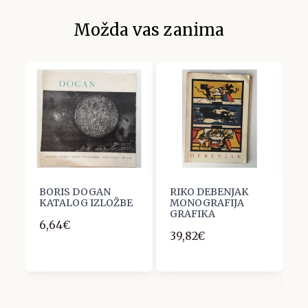
Možda vas zanima
BORIS DOGAN
RIKO DEBENJAK
S
KATALOG IZLOŽBE
MONOGRAFIJA
M
GRAFIKA
I
6,64€
O
39,82€
p
G
1