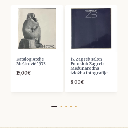
Katalog Atelje
17. Zagreb salon
D
Meštrović 1973.
Fotoklub Zagreb -
M
Međunarodna
b
15,00€
izložba fotografije
: 
8,00€
7