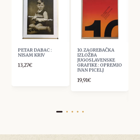
PETAR DABAC :
10. ZAGREBAČKA
N
av
NISAM KRIV
IZLOŽBA
S
JUGOSLAVENSKE
R
13,27€
GRAFIKE : OPREMIO
K
IVAN PICELJ
M
G
19,91€
L
1