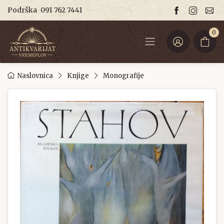
Podrška
091 762 7441
0
Naslovnica
Knjige
Monografije