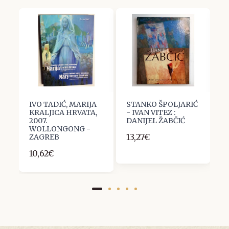
I
IVO TADIĆ, MARIJA
STANKO ŠPOLJARIĆ
M
KRALJICA HRVATA,
- IVAN VITEZ :
1
2007.
DANIJEL ŽABČIĆ
WOLLONGONG -
13,27€
ZAGREB
10,62€