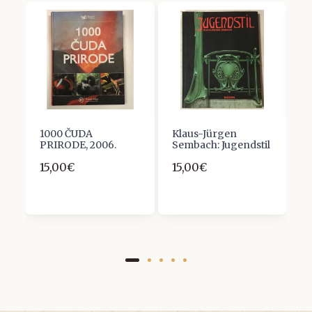
1000 ČUDA
Klaus-Jürgen
B
PRIRODE, 2006.
Sembach: Jugendstil
V
15,00€
15,00€
1