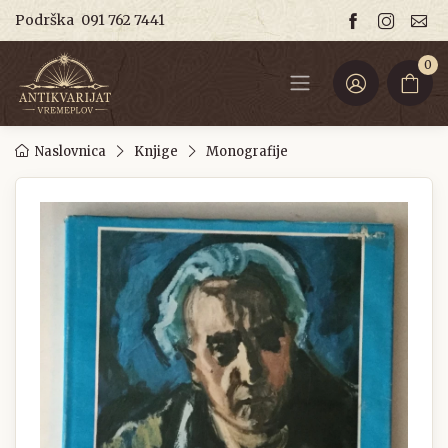
Podrška
091 762 7441
0
Naslovnica
Knjige
Monografije