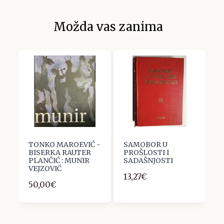
Možda vas zanima
 :
TONKO MAROEVIĆ -
SAMOBOR U
V
BISERKA RAUTER
PROŠLOSTI I
M
PLANČIĆ : MUNIR
SADAŠNJOSTI
A
VEJZOVIĆ
Z
13,27€
50,00€
1