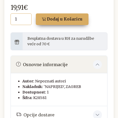
19,91€
Dodaj u Košaricu
Besplatna dostava u RH za narudžbe
veće od 70 €
Osnovne informacije
Autor:
Nepoznati autori
Nakladnik:
'NAPRIJED', ZAGREB
Dostupnost:
1
Šifra:
K28581
Opcije dostave