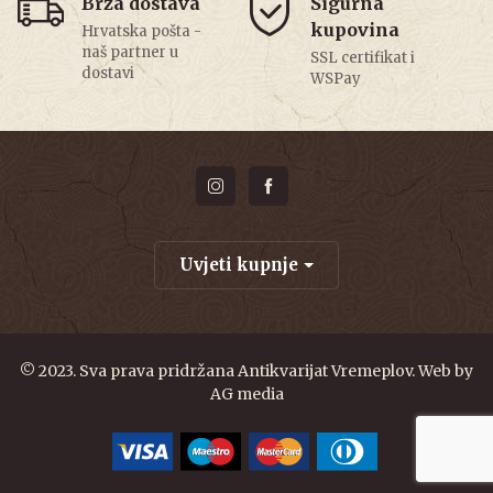
Brza dostava
Sigurna
kupovina
Hrvatska pošta -
naš partner u
SSL certifikat i
dostavi
WSPay
Uvjeti kupnje
© 2023. Sva prava pridržana Antikvarijat Vremeplov. Web by
AG media