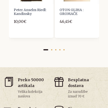
Peter Anselm Riedl:
OTON GLIHA :
N
Kandinsky
GROMAČE
K
p
10,00€
46,45€
p
z
1
Preko 50000
Besplatna
artikala
dostava
Velika kolekcija
Za narudžbe
naslova
iznad 70 €