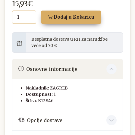
15,93€
Dodaj u Košaricu
Besplatna dostava u RH za narudžbe
veće od 70 €
Osnovne informacije
Nakladnik:
ZAGREB
Dostupnost:
1
Šifra:
K12846
Opcije dostave