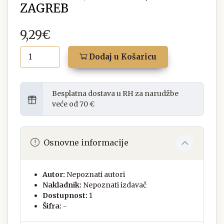
ZAGREB
9,29€
Dodaj u Košaricu
Besplatna dostava u RH za narudžbe
veće od 70 €
Osnovne informacije
Autor:
Nepoznati autori
Nakladnik:
Nepoznati izdavač
Dostupnost:
1
Šifra:
-