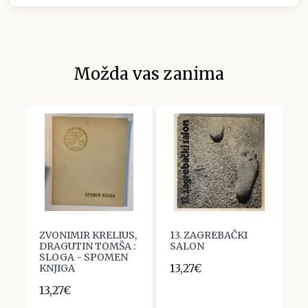
Možda vas zanima
ZVONIMIR KRELIUS,
13. ZAGREBAČKI
V
DRAGUTIN TOMŠA :
SALON
I
SLOGA - SPOMEN
C
13,27€
KNJIGA
1
13,27€
1