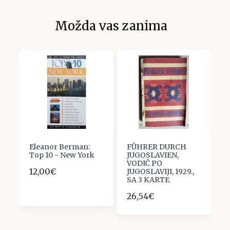
Možda vas zanima
Eleanor Berman:
FÜHRER DURCH
J
Top 10 - New York
JUGOSLAVIEN,
D
VODIČ PO
P
12,00€
JUGOSLAVIJI, 1929.,
1
SA 3 KARTE
26,54€