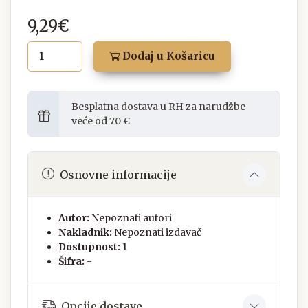
9,29€
Dodaj u Košaricu
Besplatna dostava u RH za narudžbe
veće od 70 €
Osnovne informacije
Autor:
Nepoznati autori
Nakladnik:
Nepoznati izdavač
Dostupnost:
1
Šifra:
-
Opcije dostave