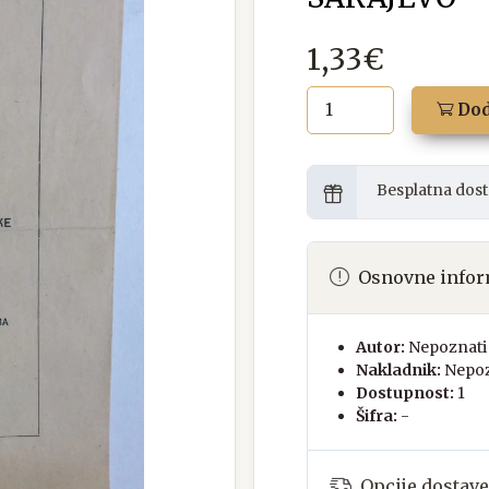
1,33€
Dod
Besplatna dost
Osnovne infor
Autor:
Nepoznati 
Nakladnik:
Nepoz
Dostupnost:
1
Šifra:
-
Opcije dostave