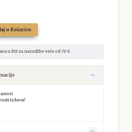
aj u Košaricu
ava u RH za narudžbe veće od 70 €
macije
autori
nati izdavač