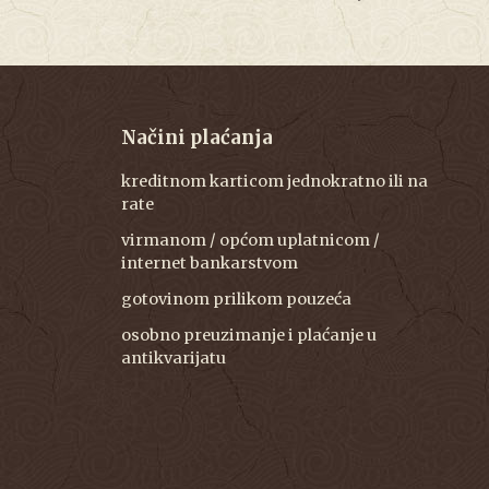
Načini plaćanja
kreditnom karticom jednokratno ili na
rate
virmanom / općom uplatnicom /
internet bankarstvom
gotovinom prilikom pouzeća
osobno preuzimanje i plaćanje u
antikvarijatu