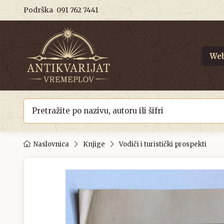
Podrška
091 762 7441
Web
Naslovnica
Knjige
Vodiči i turistički prospekti