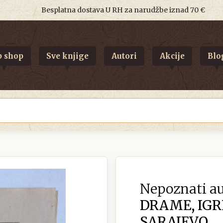
Besplatna dostava U RH za narudžbe iznad 70 €
 shop
Sve knjige
Autori
Akcije
Blo
Nepoznati au
DRAME, IGRE
SARAJEVO