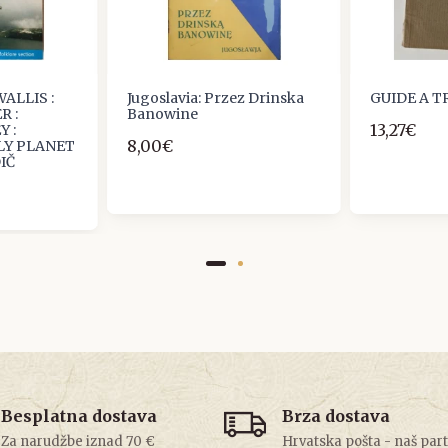
ALLIS :
Jugoslavia: Przez Drinska
GUIDE A 
R :
Banowine
13,27€
 :
8,00€
LY PLANET
IČ
Besplatna dostava
Brza dostava
Za narudžbe iznad 70 €
Hrvatska pošta - naš par