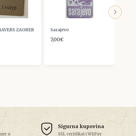
TRAVERS ZAGREB
Sarajevo
Insig
7,00€
13,27
Sigurna kupovina
tner u
SSL certifikat i WSPay