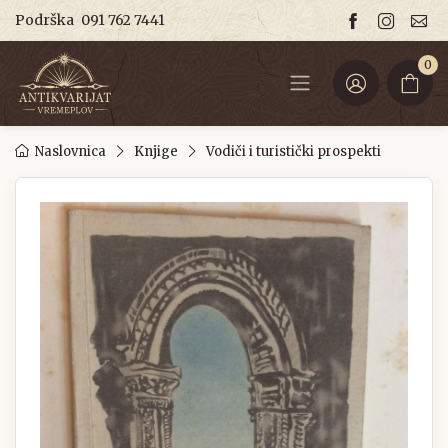
Podrška
091 762 7441
0
Naslovnica
Knjige
Vodiči i turistički prospekti