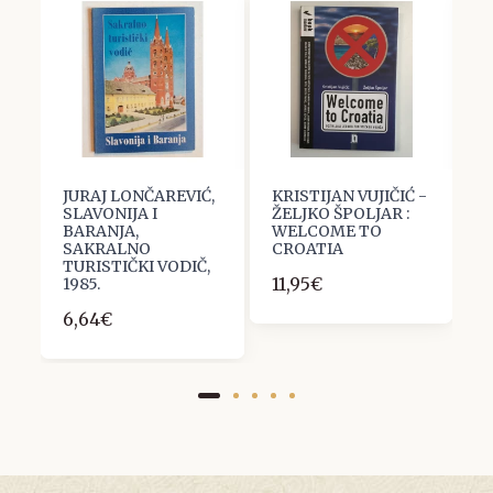
JURAJ LONČAREVIĆ,
KRISTIJAN VUJIČIĆ -
M
la
SLAVONIJA I
ŽELJKO ŠPOLJAR :
N
BARANJA,
WELCOME TO
1
SAKRALNO
CROATIA
1
TURISTIČKI VODIČ,
11,95€
1985.
6,64€