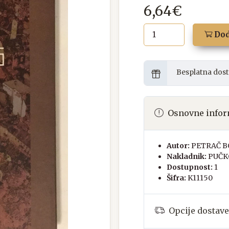
6,64€
Dod
Besplatna dost
Osnovne infor
Autor:
PETRAČ B
Nakladnik:
PUČK
Dostupnost:
1
Šifra:
K11150
Opcije dostave