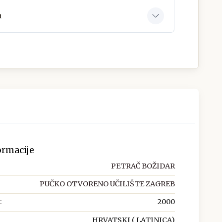
a
ormacije
PETRAČ BOŽIDAR
PUČKO OTVORENO UČILIŠTE ZAGREB
:
2000
HRVATSKI ( LATINICA)