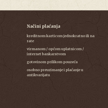
Načini plaćanja
kreditnom karticom jednokratno ili na
rate
virmanom / općom uplatnicom /
internet bankarstvom
gotovinom prilikom pouzeća
osobno preuzimanje i plaćanje u
antikvarijatu