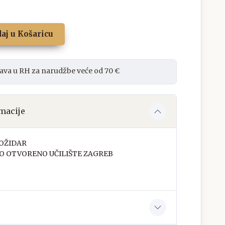
aj u Košaricu
ava u RH za narudžbe veće od 70 €
macije
OŽIDAR
O OTVORENO UČILIŠTE ZAGREB