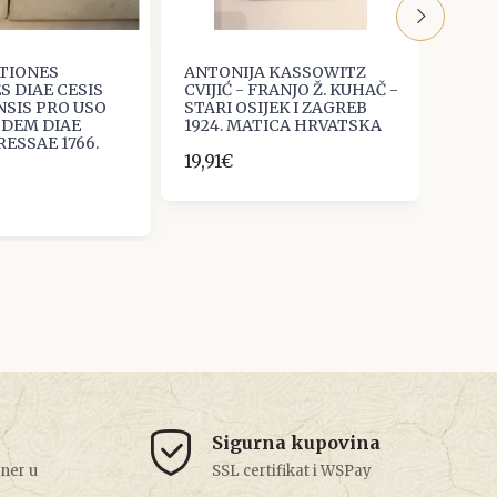
TIONES
ANTONIJA KASSOWITZ
Povje
 DIAE CESIS
CVIJIĆ - FRANJO Ž. KUHAČ -
Zagre
NSIS PRO USO
STARI OSIJEK I ZAGREB
39,8
SDEM DIAE
1924. MATICA HRVATSKA
RESSAE 1766.
19,91€
Sigurna kupovina
tner u
SSL certifikat i WSPay