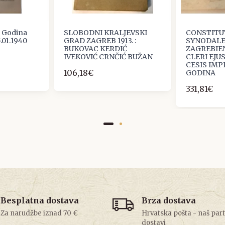
: Godina
SLOBODNI KRALJEVSKI
CONSTITU
5.01.1940
GRAD ZAGREB 1913. :
SYNODALES
BUKOVAC KERDIĆ
ZAGREBIE
IVEKOVIĆ CRNČIĆ BUŽAN
CLERI EJU
CESIS IMP
106,18€
GODINA
331,81€
Besplatna dostava
Brza dostava
Za narudžbe iznad 70 €
Hrvatska pošta - naš par
dostavi