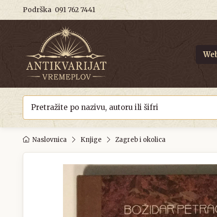
Podrška
091 762 7441
Web
Naslovnica
Knjige
Zagreb i okolica