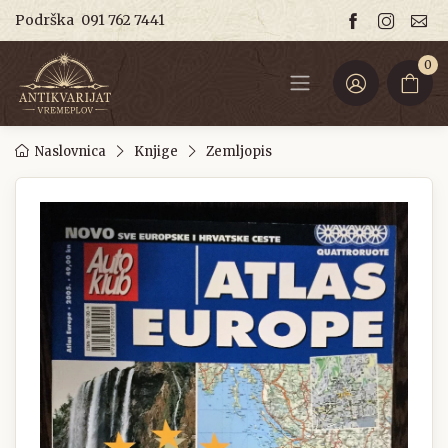
Podrška
091 762 7441
0
Naslovnica
Knjige
Zemljopis