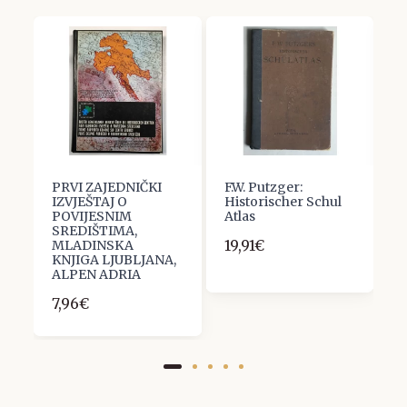
IZ
PRVI ZAJEDNIČKI
F.W. Putzger:
K
IZVJEŠTAJ O
Historischer Schul
K
POVIJESNIM
Atlas
5
SREDIŠTIMA,
19,91€
MLADINSKA
KNJIGA LJUBLJANA,
ALPEN ADRIA
7,96€