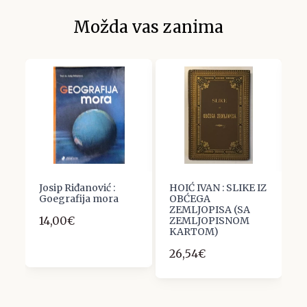
Možda vas zanima
Josip Riđanović :
HOIĆ IVAN : SLIKE IZ
A
Goegrafija mora
OBĆEGA
C
PE
ZEMLJOPISA (SA
é
14,00€
ZEMLJOPISNOM
h
KARTOM)
3
26,54€