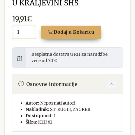
U KRALJEVINI SHS
19,91€
Dodaj u Košaricu
Besplatna dostava u RH za narudžbe
veće od 70 €
Osnovne informacije
Autor:
Nepoznati autori
Nakladnik:
ST. KUGLI, ZAGREB
Dostupnost:
1
Šifra:
K11361