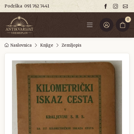
Podrška
091 762 7441
0
Naslovnica
Knjige
Zemljopis