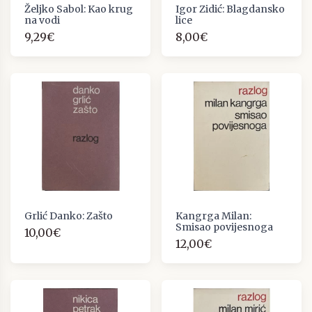
Željko Sabol: Kao krug
Igor Zidić: Blagdansko
na vodi
lice
9,29€
8,00€
Grlić Danko: Zašto
Kangrga Milan:
Smisao povijesnoga
10,00€
12,00€