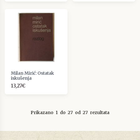
Milan Mirić: Ostatak
iskušenja
13,27€
Prikazano
1
do
27
od
27
rezultata