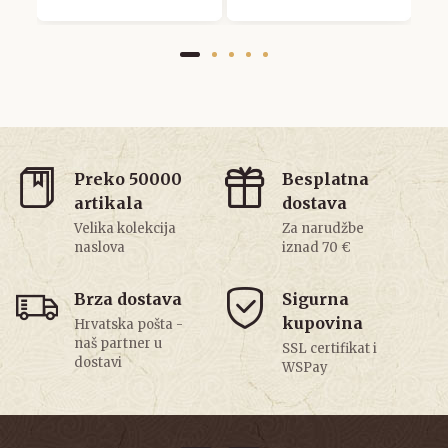
Preko 50000
Besplatna
artikala
dostava
Velika kolekcija
Za narudžbe
naslova
iznad 70 €
Brza dostava
Sigurna
kupovina
Hrvatska pošta -
naš partner u
SSL certifikat i
dostavi
WSPay