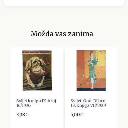
Možda vas zanima
Svijet knjiga IX. broj
Svijet: God. IV, broj
S
16/1930.
13, knjiga VII/1929
9
3,98€
5,00€
5