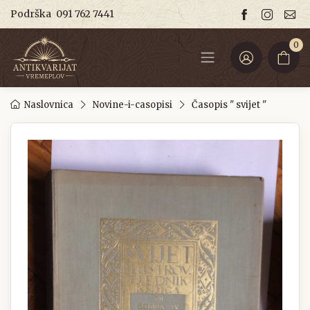
Podrška
091 762 7441
0
Naslovnica
Novine-i-casopisi
Časopis " svijet "