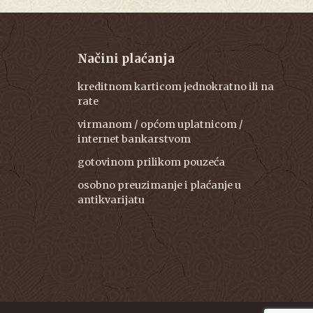
Načini plaćanja
kreditnom karticom jednokratno ili na
rate
virmanom / općom uplatnicom /
internet bankarstvom
gotovinom prilikom pouzeća
osobno preuzimanje i plaćanje u
antikvarijatu