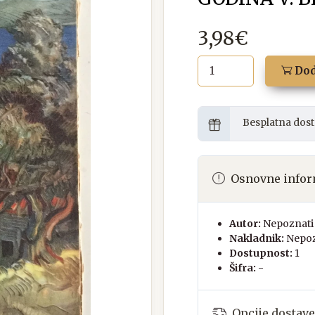
3,98€
Dod
Besplatna dost
Osnovne infor
Autor:
Nepoznati 
Nakladnik:
Nepoz
Dostupnost:
1
Šifra:
-
Opcije dostave