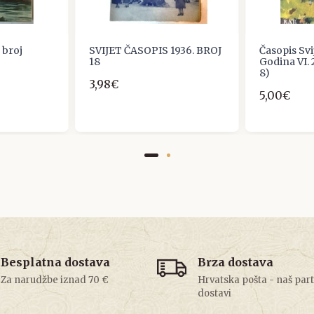
. broj
SVIJET ČASOPIS 1936. BROJ
Časopis Svij
18
Godina VI. 2
8)
3,98€
5,00€
Besplatna dostava
Brza dostava
Za narudžbe iznad 70 €
Hrvatska pošta - naš par
dostavi