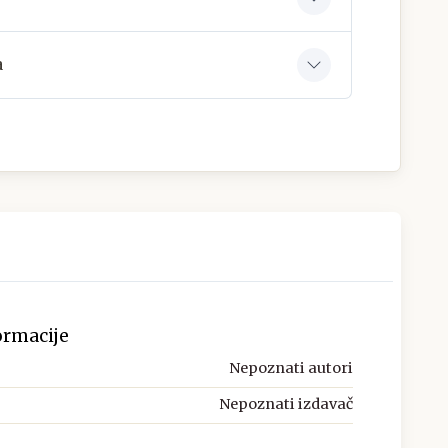
a
ormacije
Nepoznati autori
Nepoznati izdavač