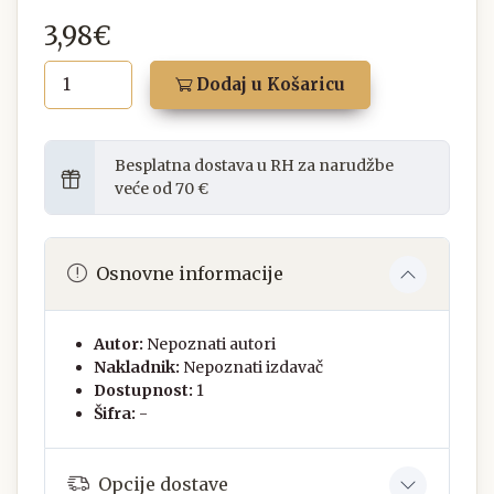
3,98€
Dodaj u Košaricu
Besplatna dostava u RH za narudžbe
veće od 70 €
Osnovne informacije
Autor:
Nepoznati autori
Nakladnik:
Nepoznati izdavač
Dostupnost:
1
Šifra:
-
Opcije dostave