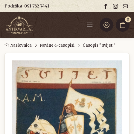
Podrška
091 762 7441
0
Naslovnica
Novine-i-casopisi
Časopis " svijet "