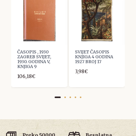
ČASOPIS , 1930
SVIJET ČASOPIS
S
ZAGREB SVIJET,
KNJIGA 4 GODINA
1
1930. GODINA V,
1927 BROJ 17
3
KNJIGA 9
3,98€
106,18€
Preko 50000
Besplatna