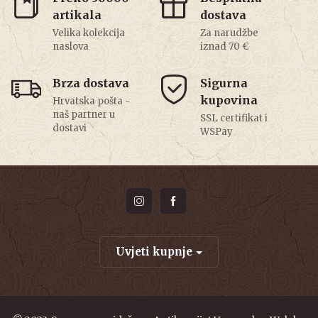
artikala
dostava
Velika kolekcija
Za narudžbe
naslova
iznad 70 €
Brza dostava
Sigurna
kupovina
Hrvatska pošta -
naš partner u
SSL certifikat i
dostavi
WSPay
Uvjeti kupnje