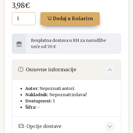
3,98€
Dodaj u Košaricu
Besplatna dostava u RH za narudžbe
veće od 70 €
Osnovne informacije
Autor:
Nepoznati autori
Nakladnik:
Nepoznati izdavač
Dostupnost:
1
Šifra:
-
Opcije dostave