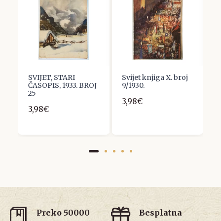
SVIJET, STARI
Svijet knjiga X. broj
S
X,
ČASOPIS, 1933. BROJ
9/1930.
1
25
3,98€
3
3,98€
Preko 50000
Besplatna