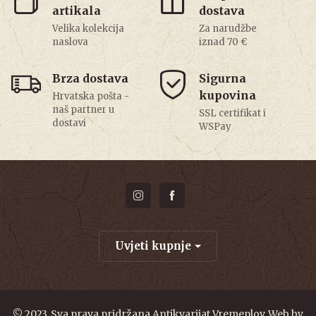
artikala
dostava
Velika kolekcija
Za narudžbe
naslova
iznad 70 €
Brza dostava
Sigurna
kupovina
Hrvatska pošta -
naš partner u
SSL certifikat i
dostavi
WSPay
Uvjeti kupnje
© 2023. Sva prava pridržana Antikvarijat Vremeplov. Web by