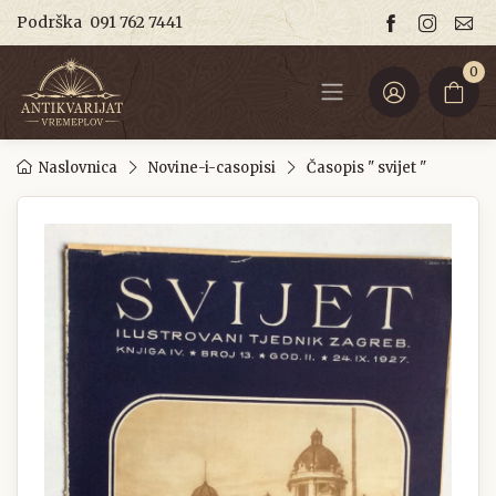
Podrška
091 762 7441
0
Naslovnica
Novine-i-casopisi
Časopis " svijet "