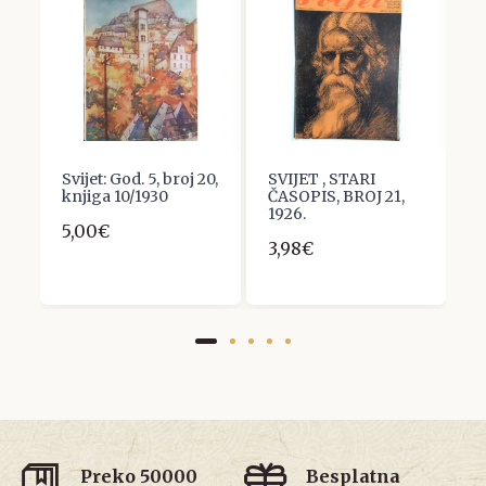
Svijet: God. 5, broj 20,
SVIJET , STARI
Č
knjiga 10/1930
ČASOPIS, BROJ 21,
,
1926.
XX
5,00€
1
3,98€
1
Preko 50000
Besplatna