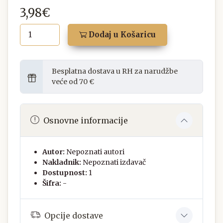
3,98€
Dodaj u Košaricu
Besplatna dostava u RH za narudžbe
veće od 70 €
Osnovne informacije
Autor:
Nepoznati autori
Nakladnik:
Nepoznati izdavač
Dostupnost:
1
Šifra:
-
Opcije dostave