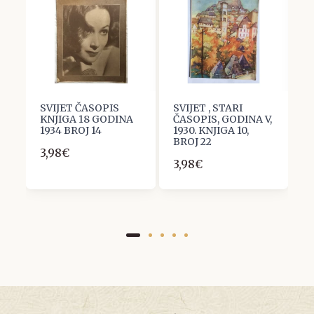
SVIJET ČASOPIS
SVIJET , STARI
Č
KNJIGA 18 GODINA
ČASOPIS, GODINA V,
G
1934 BROJ 14
1930. KNJIGA 10,
K
BROJ 22
3,98€
3
3,98€