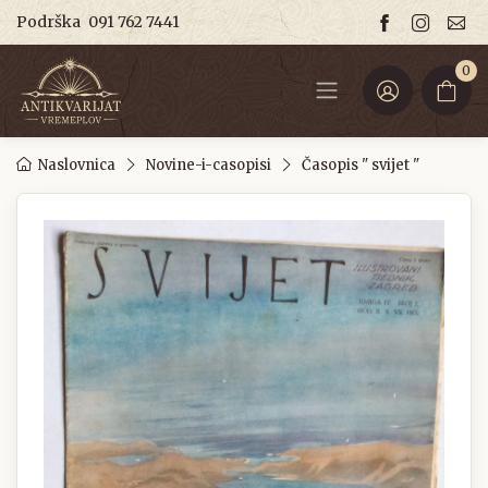
Podrška
091 762 7441
0
Naslovnica
Novine-i-casopisi
Časopis " svijet "