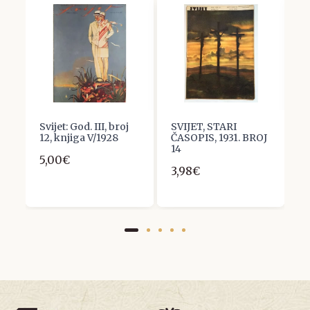
Svijet: God. III, broj
SVIJET, STARI
S
12, knjiga V/1928
ČASOPIS, 1931. BROJ
K
14
1
5,00€
3,98€
3