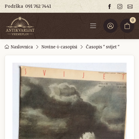
Podrška
091 762 7441
0
Naslovnica
Novine-i-casopisi
Časopis " svijet "