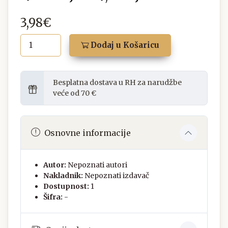
3,98€
Dodaj u Košaricu
Besplatna dostava u RH za narudžbe
veće od 70 €
Osnovne informacije
Autor:
Nepoznati autori
Nakladnik:
Nepoznati izdavač
Dostupnost:
1
Šifra:
-