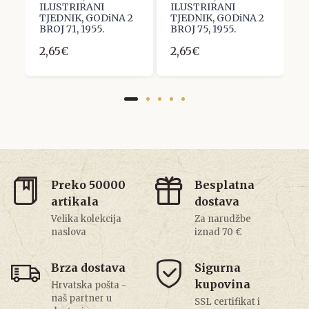
ILUSTRIRANI
ILUSTRIRANI
I
1
TJEDNIK, GODiNA 2
TJEDNIK, GODiNA 2
T
BROJ 71, 1955.
BROJ 75, 1955.
B
2,65€
2,65€
2
Preko 50000
Besplatna
artikala
dostava
Velika kolekcija
Za narudžbe
naslova
iznad 70 €
Brza dostava
Sigurna
kupovina
Hrvatska pošta -
naš partner u
SSL certifikat i