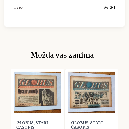
Uvez:
MEKI
Možda vas zanima
GLOBUS, STARI
GLOBUS, STARI
G
ČASOPIS,
ČASOPIS,
Č