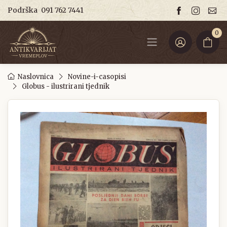
Podrška
091 762 7441
0
Naslovnica
Novine-i-casopisi
Globus - ilustrirani tjednik