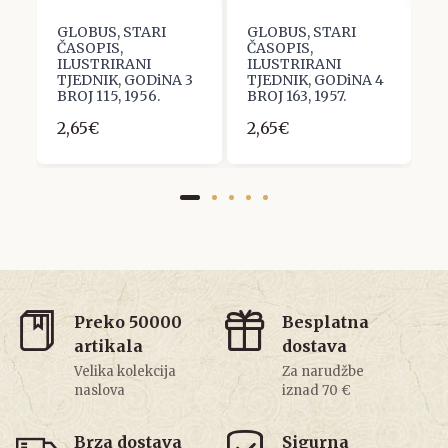
GLOBUS, STARI
GLOBUS, STARI
G
ČASOPIS,
ČASOPIS,
Č
ILUSTRIRANI
ILUSTRIRANI
I
3
TJEDNIK, GODiNA 3
TJEDNIK, GODiNA 4
T
BROJ 115, 1956.
BROJ 163, 1957.
B
2,65€
2,65€
2
Preko 50000
Besplatna
artikala
dostava
Velika kolekcija
Za narudžbe
naslova
iznad 70 €
Brza dostava
Sigurna