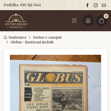
Podrška
091 762 7441
0
Naslovnica
Novine-i-casopisi
Globus - ilustrirani tjednik