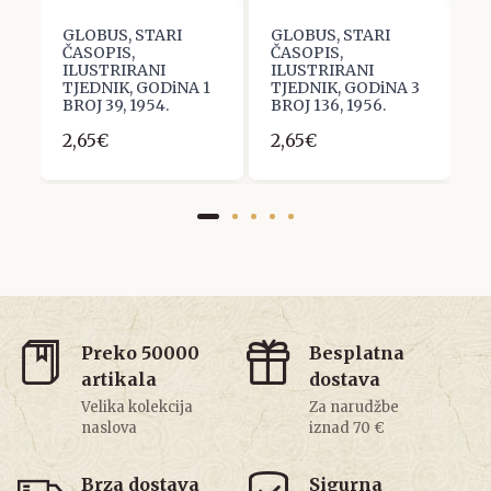
GLOBUS, STARI
GLOBUS, STARI
G
ČASOPIS,
ČASOPIS,
Č
ILUSTRIRANI
ILUSTRIRANI
I
3
TJEDNIK, GODiNA 1
TJEDNIK, GODiNA 3
T
BROJ 39, 1954.
BROJ 136, 1956.
B
2,65€
2,65€
2
Preko 50000
Besplatna
artikala
dostava
Velika kolekcija
Za narudžbe
naslova
iznad 70 €
Brza dostava
Sigurna