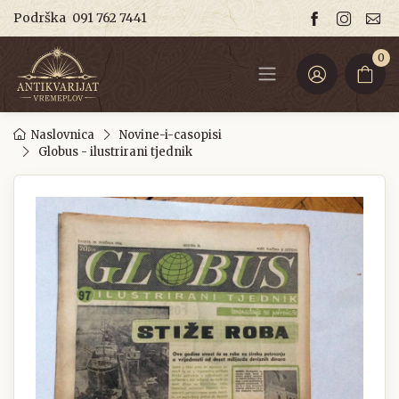
Podrška
091 762 7441
0
Naslovnica
Novine-i-casopisi
Globus - ilustrirani tjednik