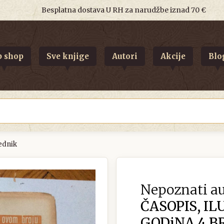
Besplatna dostava U RH za narudžbe iznad 70 €
 shop
Sve knjige
Autori
Akcije
Blo
jednik
Nepoznati au
ČASOPIS, IL
GODiNA 4 BRO