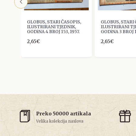
IS,
GLOBUS, STARI ČASOPIS,
GLOBUS, STARI 
,
ILUSTRIRANI TJEDNIK,
ILUSTRIRANI TJ
4.
GODiNA 4 BROJ 153, 1957.
GODiNA 3 BROJ 1
2,65€
2,65€
Preko 50000 artikala
Velika kolekcija naslova