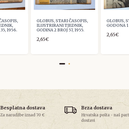
ČASOPIS,
GLOBUS, STARI ČASOPIS,
GLOBUS, S
EDNIK,
ILUSTRIRANI TJEDNIK,
GODONA 1 B
35, 1956.
GODiNA 2 BROJ 57, 1955.
2,65€
2,65€
Besplatna dostava
Brza dostava
Za narudžbe iznad 70 €
Hrvatska pošta - naš par
dostavi