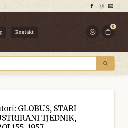
0
g
Kontakt
tori:
GLOBUS, STARI
USTRIRANI TJEDNIK,
J 155, 1957.