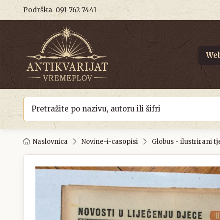
Podrška
091 762 7441
Web
Naslovnica
Novine-i-casopisi
Globus - ilustrirani t