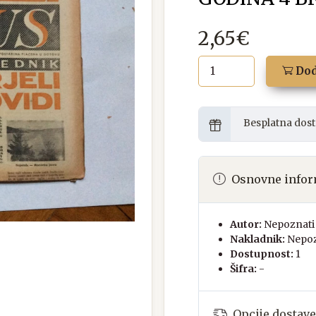
2,65€
Dod
Besplatna dost
Osnovne infor
Autor:
Nepoznati 
Nakladnik:
Nepoz
Dostupnost:
1
Šifra:
-
Opcije dostave