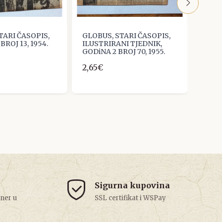
TARI ČASOPIS,
GLOBUS, STARI ČASOPIS,
GLOB
ROJ 13, 1954.
ILUSTRIRANI TJEDNIK,
ILUS
GODiNA 2 BROJ 70, 1955.
GODiN
2,65€
2,65
Sigurna kupovina
tner u
SSL certifikat i WSPay