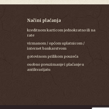
Načini plaćanja
kreditnom karticom jednokratno ili na
rate
virmanom / općom uplatnicom /
internet bankarstvom
gotovinom prilikom pouzeća
osobno preuzimanje i plaćanje u
antikvarijatu