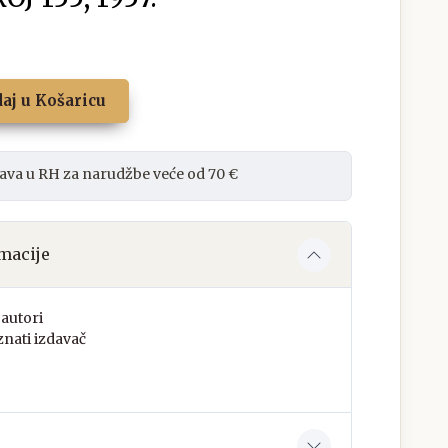
aj u Košaricu
ava u RH za narudžbe veće od 70 €
macije
autori
nati izdavač