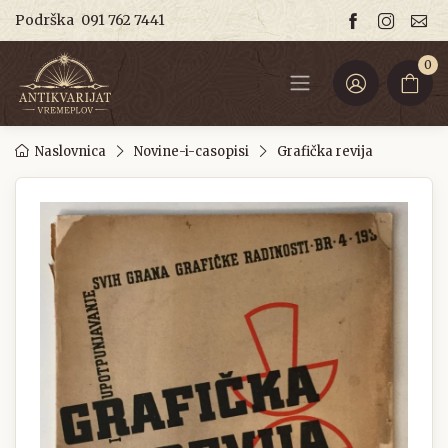
Podrška
091 762 7441
0
Naslovnica
Novine-i-casopisi
Grafička revija