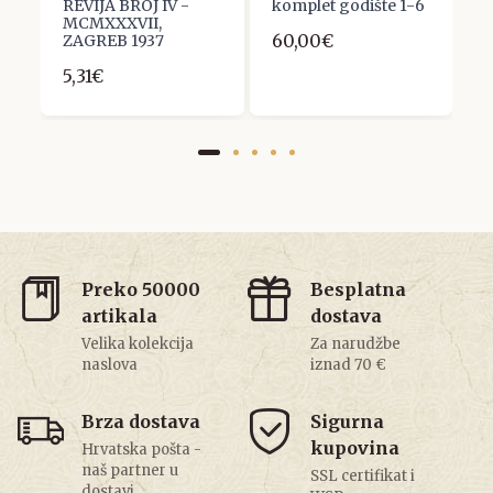
REVIJA BROJ IV -
komplet godište 1-6
7
MCMXXXVII,
60,00€
7
ZAGREB 1937
5,31€
Preko 50000
Besplatna
artikala
dostava
Velika kolekcija
Za narudžbe
naslova
iznad 70 €
Brza dostava
Sigurna
kupovina
Hrvatska pošta -
naš partner u
SSL certifikat i
dostavi