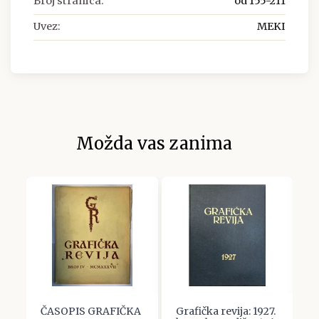
Broj stranica:
od 155-211
Uvez:
MEKI
Možda vas zanima
d.
ČASOPIS GRAFIČKA
Grafička revija: 1927.
G