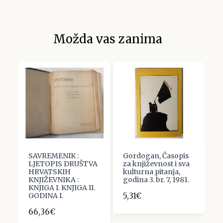
Možda vas zanima
d.
SAVREMENIK :
Gordogan, Časopis
S
LJETOPIS DRUŠTVA
za književnost i sva
u
HRVATSKIH
kulturna pitanja,
br
KNJIŽEVNIKA :
godina 3. br. 7, 1981.
3
KNJIGA I. KNJIGA II.
5,31€
GODINA I.
66,36€