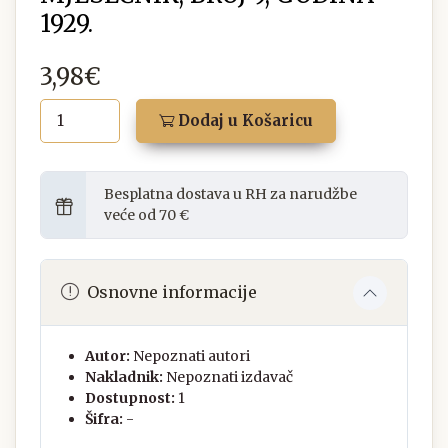
1929.
3,98€
Dodaj u Košaricu
Besplatna dostava u RH za narudžbe
veće od 70 €
Osnovne informacije
Autor:
Nepoznati autori
Nakladnik:
Nepoznati izdavač
Dostupnost:
1
Šifra:
-