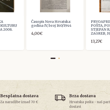
ZA
Časopis Nova Hrvatska:
PRVOAPRI
 KULTURU
godina IV, broj 160/1944
POŠTA, PO
NA 2008.
STJEPAN R
4,00€
ZAGREB, 19
13,27€
Besplatna dostava
Brza dostava
Za narudžbe iznad 70 €
Hrvatska pošta - naš par
dostavi