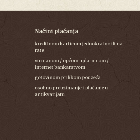
Načini plaćanja
kreditnom karticom jednokratno ili na
rate
virmanom / općom uplatnicom /
internet bankarstvom
gotovinom prilikom pouzeća
osobno preuzimanje i plaćanje u
antikvarijatu