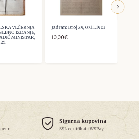
LSKA VEČERNJA
Jadran: Broj 29, 07.11.1903
Nezav
SEBNO IZDANJE,
broj 8
10,00€
ADIĆ MINISTAR,
10,0
25.
Sigurna kupovina
tner u
SSL certifikat i WSPay