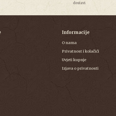
dostavi
e
Informacije
O nama
Privatnost i kolačići
Uvjeti kupnje
Izjava o privatnosti