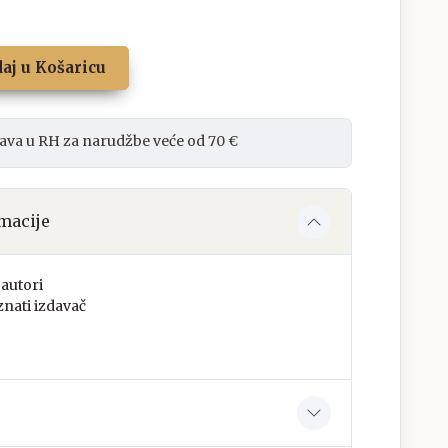
aj u Košaricu
ava u RH za narudžbe veće od 70 €
macije
autori
nati izdavač