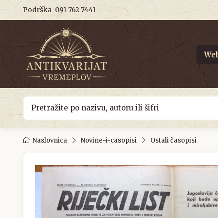
Podrška
091 762 7441
Web
Naslovnica
Novine-i-casopisi
Ostali časopisi