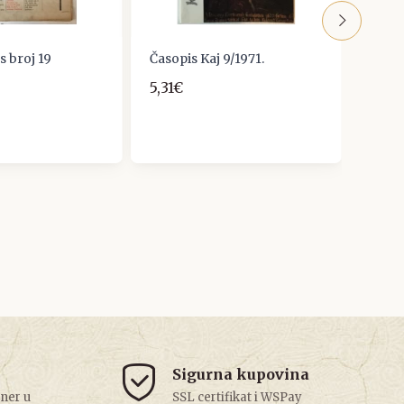
s broj 19
Časopis Kaj 9/1971.
Časopi
20
5,31€
10,0
Sigurna kupovina
tner u
SSL certifikat i WSPay