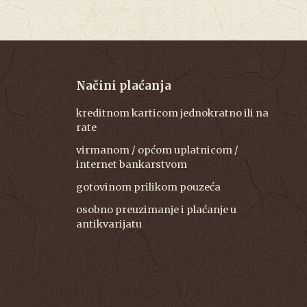
Načini plaćanja
kreditnom karticom jednokratno ili na
rate
virmanom / općom uplatnicom /
internet bankarstvom
gotovinom prilikom pouzeća
osobno preuzimanje i plaćanje u
antikvarijatu