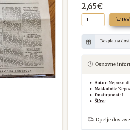
2,65€
Dod
Besplatna dost
Osnovne infor
Autor:
Nepoznati 
Nakladnik:
Nepoz
Dostupnost:
1
Šifra:
-
Opcije dostave