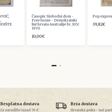
OVIĆ,
Časopis: Slobodni dom -
Pop expres
,
Free home - Demokratski
39,82€
DIŠTE
list hrvata Australije br. 105/
1970.
10,00€
Besplatna dostava
Brza dostava
Za narudžbe iznad 70 €
Hrvatska pošta - naš par