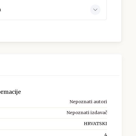
a
ormacije
Nepoznati autori
Nepoznati izdavač
HRVATSKI
4