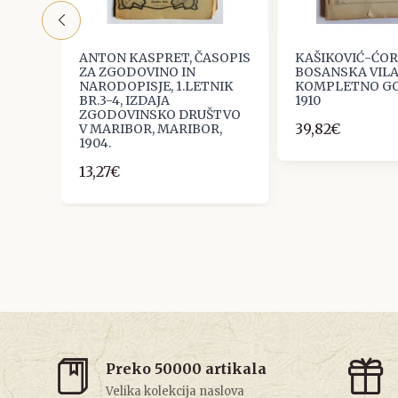
944
ANTON KASPRET, ČASOPIS
KAŠIKOVIĆ-ĆOR
ZA ZGODOVINO IN
BOSANSKA VILA
NARODOPISJE, 1.LETNIK
KOMPLETNO GO
BR.3-4, IZDAJA
1910
ZGODOVINSKO DRUŠTVO
39,82€
V MARIBOR, MARIBOR,
1904.
13,27€
Preko 50000 artikala
Velika kolekcija naslova