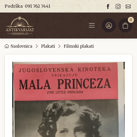
Podrška
091 762 7441
0
Naslovnica
Plakati
Filmski plakati