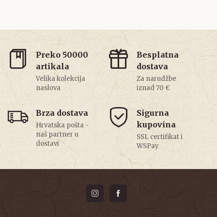
Preko 50000
Besplatna
artikala
dostava
Velika kolekcija
Za narudžbe
naslova
iznad 70 €
Brza dostava
Sigurna
kupovina
Hrvatska pošta -
naš partner u
SSL certifikat i
dostavi
WSPay