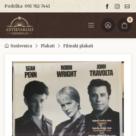
Podrška
091 762 7441
0
Naslovnica
Plakati
Filmski plakati