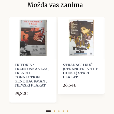
Možda vas zanima
FRIEDKIN :
STRANAC U KUĆI
M
FRANCUSKA VEZA ,
(STRANGER IN THE
R
FRENCH
HOUSE) STARI
C
CONNECTION ,
PLAKAT
P
GENE HACKMAN ,
26,54€
1
FILMSKI PLAKAT
39,82€